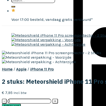
Search
for:
Voor 17:00 besteld, vandaag gratis verstuurd*
Home
/
Apple
/
iPhone 11 Pro
2 stuks: Meteorshield iPhone 11 Pro 
€
7,95
Incl. btw
2
stuks: