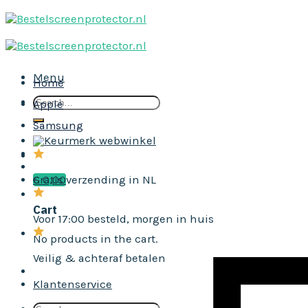
Skip
to
content
Menu
Home
Search
Apple
for:
Samsung
€
Gratis verzending in NL
0,00
Cart
Voor 17:00 besteld, morgen in huis
No products in the cart.
Veilig & achteraf betalen
Klantenservice