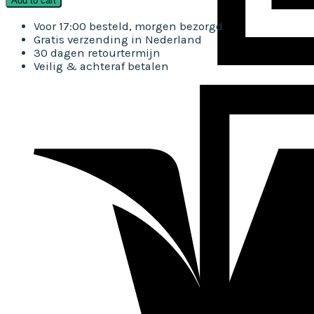
Add to cart
Meteorshield
iPhone
Voor 17:00 besteld, morgen bezorgd
11
Gratis verzending in Nederland
Pro
30 dagen retourtermijn
screenprotector
Veilig & achteraf betalen
-
Ultra
clear
impact
glass
quantity